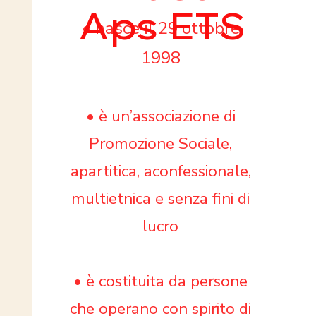
Aps ETS
• nasce il 29 ottobre
1998
• è un’associazione di
Promozione Sociale,
apartitica, aconfessionale,
multietnica e senza fini di
lucro
• è costituita da persone
che operano con spirito di